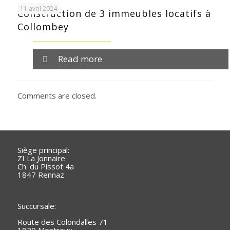
11 avril 2024
Construction de 3 immeubles locatifs à
Collombey
Read more
Comments are closed.
Siège principal:
ZI La Jonnaire
Ch. du Pissot 4a
1847 Rennaz
Succursale:
Route des Colondalles 71