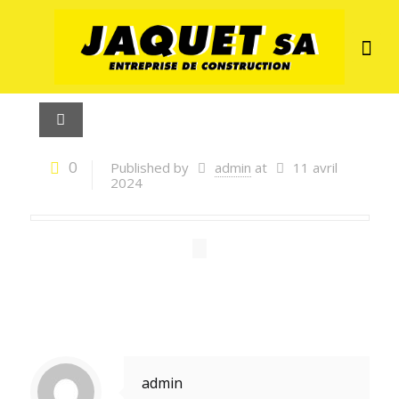
0
Published by
admin
at
11 avril
2024
admin