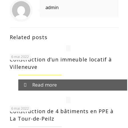
admin
Related posts
6 mai 2022
Construction d’un immeuble locatif à
Villeneuve
Read more
6 mai 2022
Construction de 4 bâtiments en PPE à
La Tour-de-Peilz