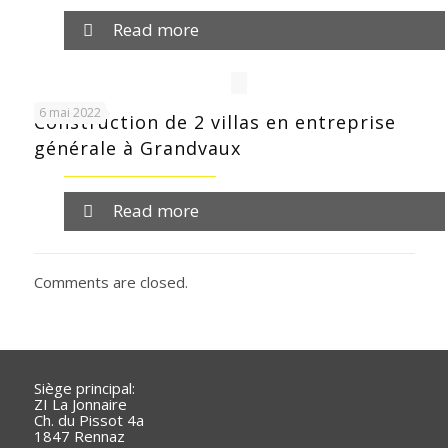
Read more
6 mai 2022
Construction de 2 villas en entreprise
générale à Grandvaux
Read more
Comments are closed.
Siège principal:
ZI La Jonnaire
Ch. du Pissot 4a
1847 Rennaz